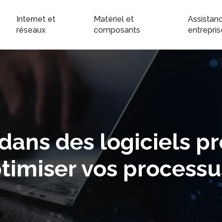
Internet et
Matériel et
Assistanc
réseaux
composants
entrepris
 dans des logiciels p
timiser vos processu