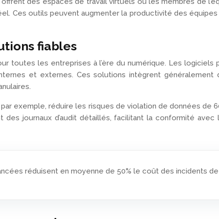
 offrent des espaces de travail virtuels où les membres de l’
l. Ces outils peuvent augmenter la productivité des équipes d
utions fiables
 toutes les entreprises à l’ère du numérique. Les logiciels 
nternes et externes. Ces solutions intègrent généralement d
anulaires.
, par exemple, réduire les risques de violation de données de 6
 des journaux d’audit détaillés, facilitant la conformité av
avancées réduisent en moyenne de 50% le coût des incidents de